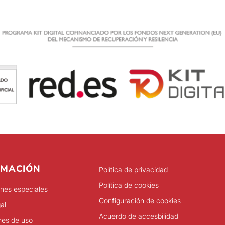
RMACIÓN
Política de privacidad
Política de cookies
nes especiales
Configuración de cookies
al
Acuerdo de accesbilidad
nes de uso