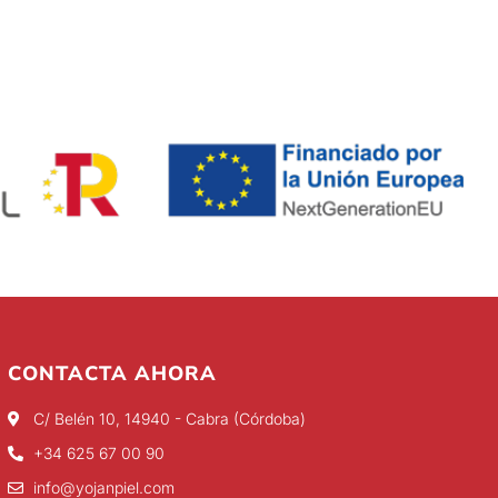
CONTACTA AHORA
C/ Belén 10, 14940 - Cabra (Córdoba)
+34 625 67 00 90
info@yojanpiel.com