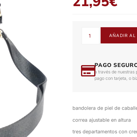
21,95
€
AÑADIR AL
PAGO SEGUR
a través de nuestras 
pago con tarjeta, o b
bandolera de piel de caball
correa ajustable en altura
tres departamentos con crem