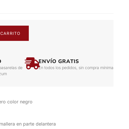
 CARRITO
O
ENVÍO GRATIS
pasarelas de
En todos los pedidos, sin compra mínima
izum
ero color negro
allera en parte delantera