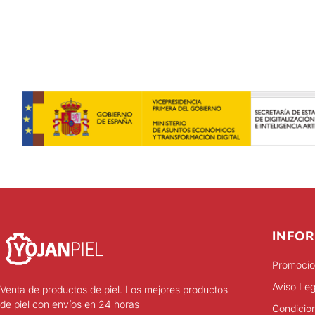
INFO
Promocio
Aviso Leg
Venta de productos de piel. Los mejores productos
de piel con envíos en 24 horas
Condicio