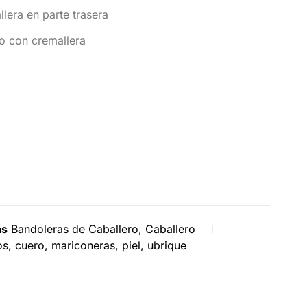
lera en parte trasera
o con cremallera
as
Bandoleras de Caballero
,
Caballero
os
,
cuero
,
mariconeras
,
piel
,
ubrique