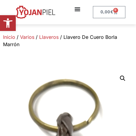
0
0,00
€
Abrir barra de herramientas
Inicio
/
Varios
/
Llaveros
/ Llavero De Cuero Borla
Marrón