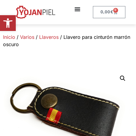
0
0,00
€
Abrir barra de herramientas
Inicio
/
Varios
/
Llaveros
/ Llavero para cinturón marrón
oscuro