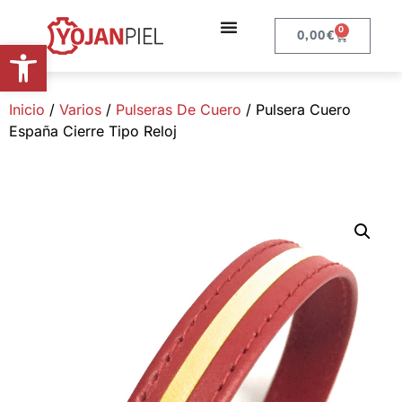
0
0,00
€
Abrir barra de herramientas
Inicio
/
Varios
/
Pulseras De Cuero
/ Pulsera Cuero
España Cierre Tipo Reloj