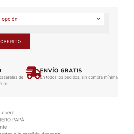
 CARRITO
O
ENVÍO GRATIS
pasarelas de
En todos los pedidos, sin compra mínima
izum
e cuero
UIERO PAPÁ
ente