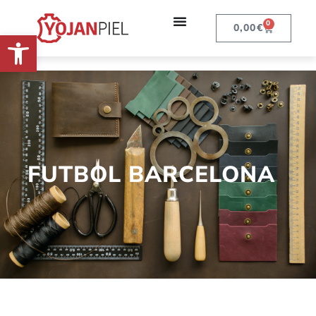
0
0,00
€
Abrir barra de herramientas
FUTBOL BARCELONA