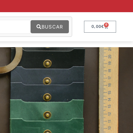
0
BUSCAR
0,00
€