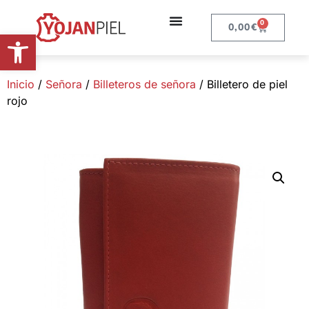
0
0,00
€
Abrir barra de herramientas
Inicio
/
Señora
/
Billeteros de señora
/ Billetero de piel
rojo