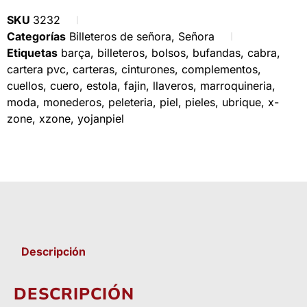
SKU
3232
Categorías
Billeteros de señora
,
Señora
Etiquetas
barça
,
billeteros
,
bolsos
,
bufandas
,
cabra
,
cartera pvc
,
carteras
,
cinturones
,
complementos
,
cuellos
,
cuero
,
estola
,
fajin
,
llaveros
,
marroquineria
,
moda
,
monederos
,
peleteria
,
piel
,
pieles
,
ubrique
,
x-
zone
,
xzone
,
yojanpiel
Descripción
DESCRIPCIÓN