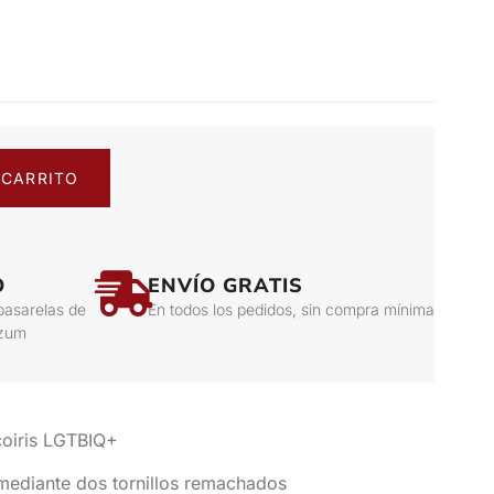
 CARRITO
O
ENVÍO GRATIS
pasarelas de
En todos los pedidos, sin compra mínima
izum
coiris LGTBIQ+
o mediante dos tornillos remachados