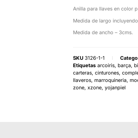
Anilla para llaves en color p
Medida de largo incluyendo 
Medida de ancho – 3cms.
SKU
3126-1-1
Catego
Etiquetas
arcoiris
,
barça
,
b
carteras
,
cinturones
,
compl
llaveros
,
marroquineria
,
mo
zone
,
xzone
,
yojanpiel