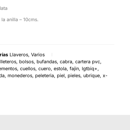
lata
la anilla – 10cms.
rías
Llaveros
,
Varios
illeteros
,
bolsos
,
bufandas
,
cabra
,
cartera pvc
,
ementos
,
cuellos
,
cuero
,
estola
,
fajin
,
lgtbiq+
,
da
,
monederos
,
peleteria
,
piel
,
pieles
,
ubrique
,
x-