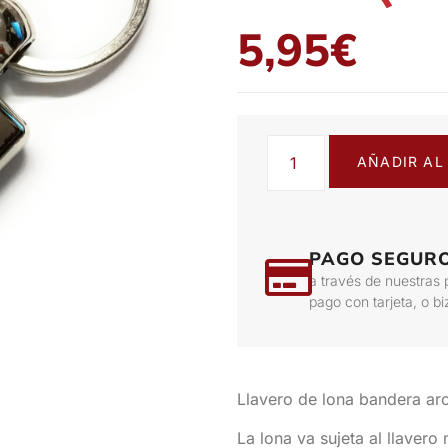
5,95
€
AÑADIR AL
PAGO SEGUR
a través de nuestras 
pago con tarjeta, o b
Llavero de lona bandera ar
La lona va sujeta al llaver