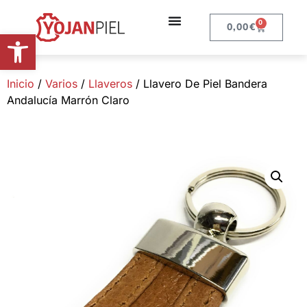
0
0,00
€
Abrir barra de herramientas
Inicio
/
Varios
/
Llaveros
/ Llavero De Piel Bandera
Andalucía Marrón Claro