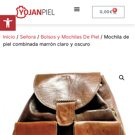
0
0,00
€
Abrir barra de herramientas
Inicio
/
Señora
/
Bolsos y Mochilas De Piel
/ Mochila de
piel combinada marrón claro y oscuro